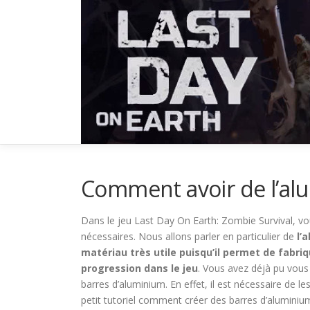
Aller
au
contenu
Comment avoir de l’al
Dans le jeu Last Day On Earth: Zombie Survival, vo
nécessaires. Nous allons parler en particulier de
l’
matériau très utile puisqu’il permet de fabriq
progression dans le jeu
. Vous avez déjà pu vou
barres d’aluminium. En effet, il est nécessaire de l
petit tutoriel comment créer des barres d’aluminiu